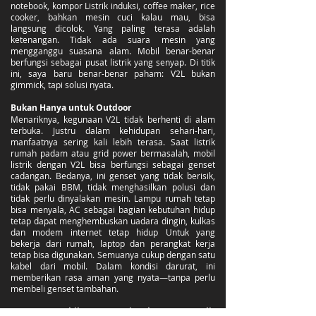
notebook, kompor Listrik induksi, coffee maker, rice
cooker, bahkan mesin cuci kalau mau, bisa
langsung dicolok. Yang paling terasa adalah
ketenangan. Tidak ada suara mesin yang
mengganggu suasana alam. Mobil benar-benar
berfungsi sebagai pusat listrik yang senyap. Di titik
ini, saya baru benar-benar paham: V2L bukan
gimmick, tapi solusi nyata.
Bukan Hanya untuk Outdoor
Menariknya, kegunaan V2L tidak berhenti di alam
terbuka. Justru dalam kehidupan sehari-hari,
manfaatnya sering kali lebih terasa. Saat listrik
rumah padam atau grid power bermasalah, mobil
listrik dengan V2L bisa berfungsi sebagai genset
cadangan. Bedanya, ini genset yang tidak berisik,
tidak pakai BBM, tidak menghasilkan polusi dan
tidak perlu dinyalakan mesin. Lampu rumah tetap
bisa menyala, AC sebagai bagian kebutuhan hidup
tetap dapat menghembuskan uadara dingin, kulkas
dan modem internet tetap hidup Untuk yang
bekerja dari rumah, laptop dan perangkat kerja
tetap bisa digunakan. Semuanya cukup dengan satu
kabel dari mobil. Dalam kondisi darurat, ini
memberikan rasa aman yang nyata—tanpa perlu
membeli genset tambahan.
Kenapa Mobil Konvensional (ICE) Sulit