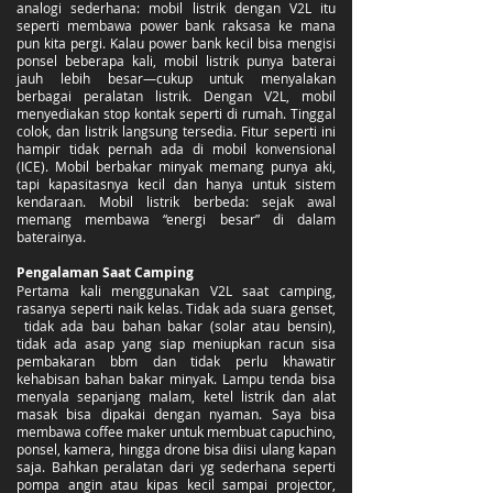
analogi sederhana: mobil listrik dengan V2L itu
seperti membawa power bank raksasa ke mana
pun kita pergi. Kalau power bank kecil bisa mengisi
ponsel beberapa kali, mobil listrik punya baterai
jauh lebih besar—cukup untuk menyalakan
berbagai peralatan listrik. Dengan V2L, mobil
menyediakan stop kontak seperti di rumah. Tinggal
colok, dan listrik langsung tersedia. Fitur seperti ini
hampir tidak pernah ada di mobil konvensional
(ICE). Mobil berbakar minyak memang punya aki,
tapi kapasitasnya kecil dan hanya untuk sistem
kendaraan. Mobil listrik berbeda: sejak awal
memang membawa “energi besar” di dalam
baterainya.
Pengalaman Saat Camping
Pertama kali menggunakan V2L saat camping,
rasanya seperti naik kelas. Tidak ada suara genset,
tidak ada bau bahan bakar (solar atau bensin),
tidak ada asap yang siap meniupkan racun sisa
pembakaran bbm dan tidak perlu khawatir
kehabisan bahan bakar minyak. Lampu tenda bisa
menyala sepanjang malam, ketel listrik dan alat
masak bisa dipakai dengan nyaman. Saya bisa
membawa coffee maker untuk membuat capuchino,
ponsel, kamera, hingga drone bisa diisi ulang kapan
saja. Bahkan peralatan dari yg sederhana seperti
pompa angin atau kipas kecil sampai projector,