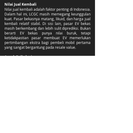
Nilai Jual Kembali
Nilai jual kembali adalah faktor penting di Indonesia.
Dalam hal ini, LCGC masih memegang keunggulan
kuat. Pasar bekasnya matang, likuid, dan harga jual
kembali relatif stabil. Di sisi lain, pasar EV bekas
masih berkembang dan lebih sulit diprediksi. Bukan
berarti EV bekas punya nilai buruk, tetapi
ketidakpastian pasar membuat EV memerlukan
pertimbangan ekstra bagi pembeli mobil pertama
yang sangat bergantung pada resale value.
Aspek Psikologis
Mobil pertama sering kali menjadi “alat belajar”:
belajar merawat kendaraan, menghadapi kondisi
tak terduga, dan merasakan dinamika berkendara
di berbagai kondisi jalan. Sebagian orang merasa
lebih aman memulai dengan teknologi yang sangat
umum, seperti LCGC. Sebagian lain justru nyaman
mulai dengan teknologi baru yang secara operasi
justru lebih sederhana seperti EV.
Keduanya valid; yang penting adalah kesiapan
adaptasi masing-masing.
Kesimpulan: Apakah EV Tepat sebagai Mobil
Pertama?
Jawaban paling jujur adalah: tergantung kebutuhan
dan konteks pribadi.