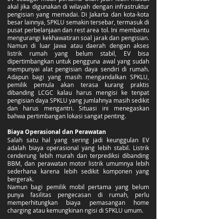
akal jika digunakan di wilayah dengan infrastruktur
pengisian yang memadai. Di Jakarta dan kota-kota
besar lainnya, SPKLU semakin tersebar, termasuk di
pusat perbelanjaan dan rest area tol. Ini membantu
mengurangi kekhawatiran soal jarak dan pengisian.
Namun di luar Jawa atau daerah dengan akses
listrik rumah yang belum stabil, EV bisa
dipertimbangkan untuk pengguna awal yang sudah
mempunyai alat pengisian daya sendiri di rumah.
Adapun bagi yang masih mengandalkan SPKLU,
pemilik pemula akan terasa kurang praktis
dibanding LCGC kalau harus mengisi ke tenpat
pengisian daya SPKLU yang jumlahnya masih sedikit
dan harus mengantri. Situasi ini menegaskan
bahwa pertimbangan lokasi sangat penting.
Biaya Operasional dan Perawatan
Salah satu hal yang sering jadi keunggulan EV
adalah biaya operasional yang lebih stabil. Listrik
cenderung lebih murah dan terprediksi dibanding
BBM, dan perawatan motor listrik umumnya lebih
sederhana karena lebih sedikit komponen yang
bergerak.
Namun bagi pemilik mobil pertama yang belum
punya fasilitas pengecasan di rumah, perlu
memperhitungkan biaya pemasangan home
charging atau kemungkinan ngisi di SPKLU umum.