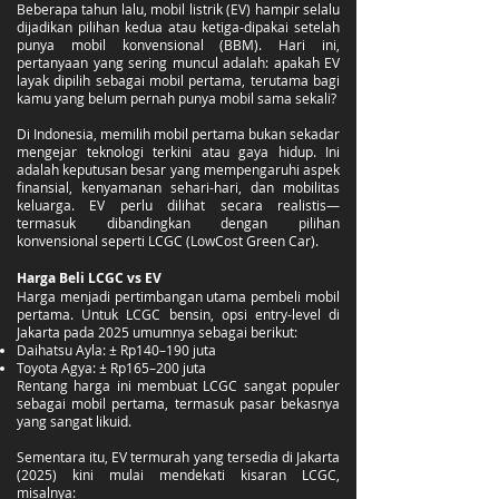
Beberapa tahun lalu, mobil listrik (EV) hampir selalu
dijadikan pilihan kedua atau ketiga-dipakai setelah
punya mobil konvensional (BBM). Hari ini,
pertanyaan yang sering muncul adalah: apakah EV
layak dipilih sebagai mobil pertama, terutama bagi
kamu yang belum pernah punya mobil sama sekali?
Di Indonesia, memilih mobil pertama bukan sekadar
mengejar teknologi terkini atau gaya hidup. Ini
adalah keputusan besar yang mempengaruhi aspek
finansial, kenyamanan sehari-hari, dan mobilitas
keluarga. EV perlu dilihat secara realistis—
termasuk dibandingkan dengan pilihan
konvensional seperti LCGC (LowCost Green Car).
Harga Beli LCGC vs EV
Harga menjadi pertimbangan utama pembeli mobil
pertama. Untuk LCGC bensin, opsi entry-level di
Jakarta pada 2025 umumnya sebagai berikut:
Daihatsu Ayla: ± Rp140–190 juta
Toyota Agya: ± Rp165–200 juta
Rentang harga ini membuat LCGC sangat populer
sebagai mobil pertama, termasuk pasar bekasnya
yang sangat likuid.
Sementara itu, EV termurah yang tersedia di Jakarta
(2025) kini mulai mendekati kisaran LCGC,
misalnya: