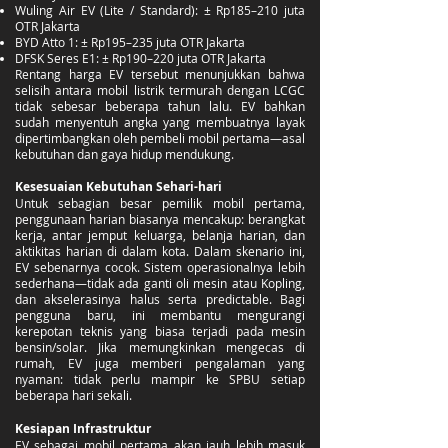
Wuling Air EV (Lite / Standard): ± Rp185–210 juta
OTR Jakarta
BYD Atto 1: ± Rp195–235 juta OTR Jakarta
DFSK Seres E1: ± Rp190–220 juta OTR Jakarta
Rentang harga EV tersebut menunjukkan bahwa
selisih antara mobil listrik termurah dengan LCGC
tidak sebesar beberapa tahun lalu. EV bahkan
sudah menyentuh angka yang membuatnya layak
dipertimbangkan oleh pembeli mobil pertama—asal
kebutuhan dan gaya hidup mendukung.
Kesesuaian Kebutuhan Sehari-hari
Untuk sebagian besar pemilik mobil pertama,
penggunaan harian biasanya mencakup: berangkat
kerja, antar jemput keluarga, belanja harian, dan
aktikitas harian di dalam kota. Dalam skenario ini,
EV sebenarnya cocok. Sistem operasionalnya lebih
sederhana—tidak ada ganti oli mesin atau Kopling,
dan akselerasinya halus serta predictable. Bagi
pengguna baru, ini membantu mengurangi
kerepotan teknis yang biasa terjadi pada mesin
bensin/solar. Jika memungkinkan mengecas di
rumah, EV juga memberi pengalaman yang
nyaman: tidak perlu mampir ke SPBU setiap
beberapa hari sekali.
Kesiapan Infrastruktur
EV sebagai mobil pertama akan jauh lebih masuk