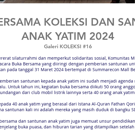
ERSAMA KOLEKSI DAN S
ANAK YATIM 2024
Galeri KOLEKSI #16
rat silaturrahmi dan memperkut solidaritas sosial, Komunitas Mob
cara Buka Bersama yang diiringi dengan pemberian santunan unt
kan pada tanggal 31 Maret 2024 bertempat di Summarecon Mall Bek
mberian santunan kepada anak yatim ini sudah menjadi agenda ru
lu. Untuk tahun ini, kegiatan buka bersama diikuti 50 orang angg
undangan dari club mobil listrik lainnya serta 40 orang anak yatim
pada 40 anak yatim yang berasal dari Istana Al-Quran Fathan Qor
a santunan kali ini adalah mereka yang masih duduk di bangku S
a bersama dan santunan anak yatim juga memuat unsur pendidikan
njelang buka puasa, dan hiburan tarian yang ditampilkan setelah