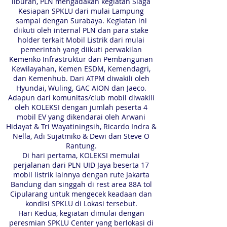
liburan, PLN mengadakan kegiatan Siaga
Kesiapan SPKLU dari mulai Lampung
sampai dengan Surabaya. Kegiatan ini
diikuti oleh internal PLN dan para stake
holder terkait Mobil Listrik dari mulai
pemerintah yang diikuti perwakilan
Kemenko Infrastruktur dan Pembangunan
Kewilayahan, Kemen ESDM, Kemendagri,
dan Kemenhub. Dari ATPM diwakili oleh
Hyundai, Wuling, GAC AION dan Jaeco.
Adapun dari komunitas/club mobil diwakili
oleh KOLEKSI dengan jumlah peserta 4
mobil EV yang dikendarai oleh Arwani
Hidayat & Tri Wayatiningsih, Ricardo Indra &
Nella, Adi Sujatmiko & Dewi dan Steve O
Rantung.
Di hari pertama, KOLEKSI memulai
perjalanan dari PLN UID Jaya beserta 17
mobil listrik lainnya dengan rute Jakarta
Bandung dan singgah di rest area 88A tol
Cipularang untuk mengecek keadaan dan
kondisi SPKLU di Lokasi tersebut.
Hari Kedua, kegiatan dimulai dengan
peresmian SPKLU Center yang berlokasi di